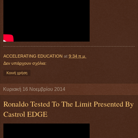
ACCELERATING EDUCATION
at
9:34 π.μ.
Δεν υπάρχουν σχόλια:
Κοινή χρήση
Κυριακή 16 Νοεμβρίου 2014
Ronaldo Tested To The Limit Presented By
Castrol EDGE