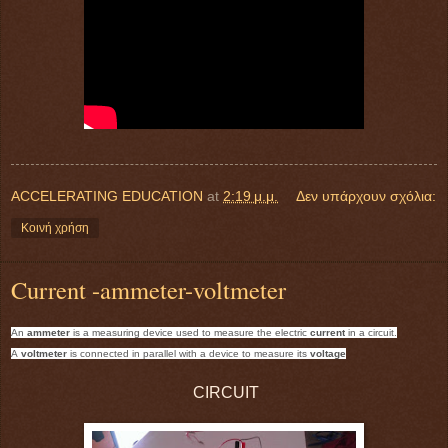
ACCELERATING EDUCATION
at
2:19 μ.μ.
Δεν υπάρχουν σχόλια:
Κοινή χρήση
Current -ammeter-voltmeter
An
ammeter
is a measuring device used to measure the electric
current
in a circuit.
A
voltmeter
is connected in parallel with a d
evice to measure its
voltage
CIRCUIT