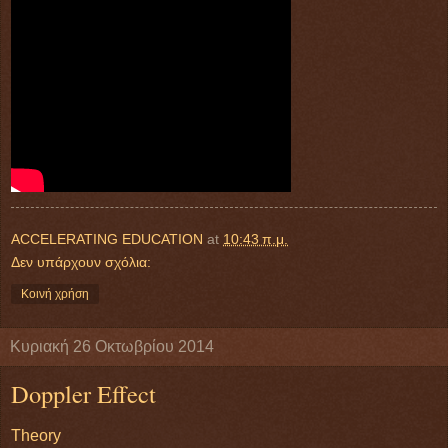
ACCELERATING EDUCATION
at
10:43 π.μ.
Δεν υπάρχουν σχόλια:
Κοινή χρήση
Κυριακή 26 Οκτωβρίου 2014
Doppler Effect
Theory