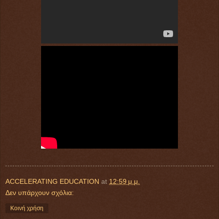
ACCELERATING EDUCATION
at
12:59 μ.μ.
Δεν υπάρχουν σχόλια:
Κοινή χρήση