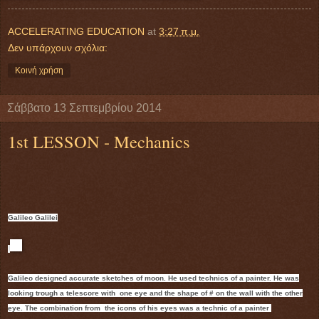
ACCELERATING EDUCATION
at
3:27 π.μ.
Δεν υπάρχουν σχόλια:
Κοινή χρήση
Σάββατο 13 Σεπτεμβρίου 2014
1st LESSON - Mechanics
Galileo Galilei
Galileo designed accurate sketches of moon. He used technics of a painter. He was
looking trough a telescore with one eye and the shape of # on the wall with the other
eye. The combination from the icons of his eyes was a technic of a painter