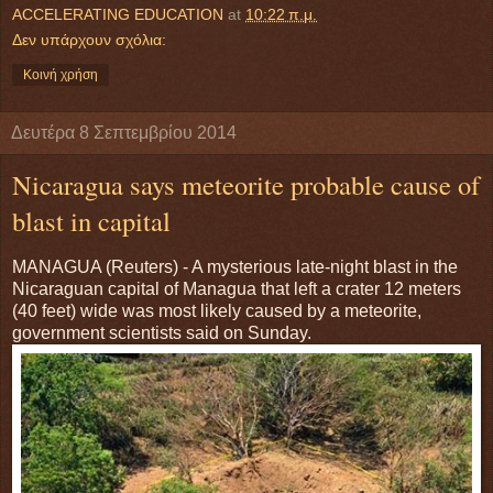
ACCELERATING EDUCATION
at
10:22 π.μ.
Δεν υπάρχουν σχόλια:
Κοινή χρήση
Δευτέρα 8 Σεπτεμβρίου 2014
Nicaragua says meteorite probable cause of
blast in capital
MANAGUA (Reuters) - A mysterious late-night blast in the
Nicaraguan capital of Managua that left a crater 12 meters
(40 feet) wide was most likely caused by a meteorite,
government scientists said on Sunday.