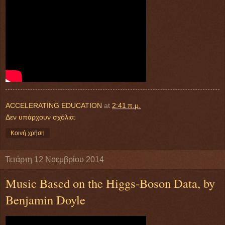
ACCELERATING EDUCATION
at
2:41 π.μ.
Δεν υπάρχουν σχόλια:
Κοινή χρήση
Τετάρτη 12 Νοεμβρίου 2014
Music Based on the Higgs-Boson Data, by
Benjamin Doyle