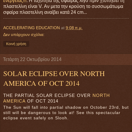
ενέργειας!!!
: Η ταχύτητα της σφαίρας λίγο πριν χτυπήσει τη
πλαστελίνη είναι V. Αν μετα την κρούση το συσσωμάτωμα
σφαίρα πλαστελίνη αναίβει κατά 24 cm...
ACCELERATING EDUCATION
at
9:08 π.μ.
Δεν υπάρχουν σχόλια:
Κοινή χρήση
Τετάρτη 22 Οκτωβρίου 2014
SOLAR ECLIPSE OVER NORTH
AMERICA OF OCT 2014
THE PARTIAL SOLAR ECLIPSE OVER
NORTH
AMERICA
OF OCT 2014
The Sun will fall into partial shadow on October 23rd, but
still will be dangerous to look at! See this spectacular
eclipse event safely on Slooh.