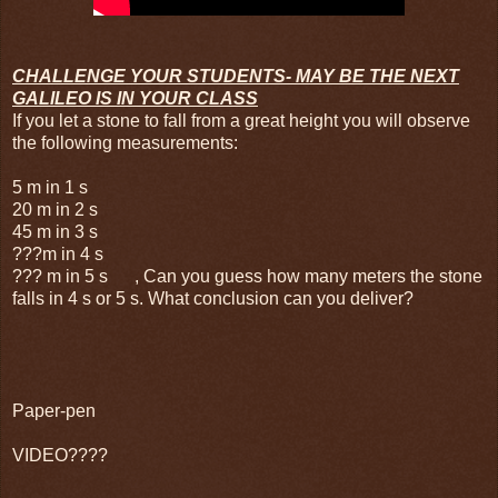
CHALLENGE YOUR STUDENTS- MAY BE THE NEXT
GALILEO IS IN YOUR CLASS
If you let a stone to fall from a great height you will observe
the following measurements:
5 m in 1 s
20 m in 2 s
45 m in 3 s
???m in 4 s
??? m in 5 s , Can you guess how many meters the stone
falls in 4 s or 5 s. What conclusion can you deliver?
Paper-pen
VIDEO????