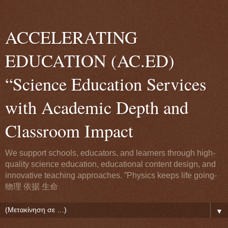
ACCELERATING
EDUCATION (AC.ED)
“Science Education Services
with Academic Depth and
Classroom Impact
We support schools, educators, and learners through high-
quality science education, educational content design, and
innovative teaching approaches. ”Physics keeps life going-
物理 依据 生命
▼