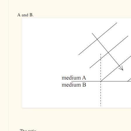
A and B.
The ratio