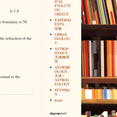
ICAL
EVOLUTI
ON
m A is 1.4.
GREECE
EXPERIM
e boundary is 50
ENTS -
实验
URBAN
he refraction of the
GEOLOG
Y
ASTROP
HYSICS -
天体物理
学
ASTROBI
OLOGY -
天体 /
normal to the
ASTROG
EOLOGY
FEYNMA
 . . . . . . . . . . . . . . . .
N
home
Δημοφιλείς