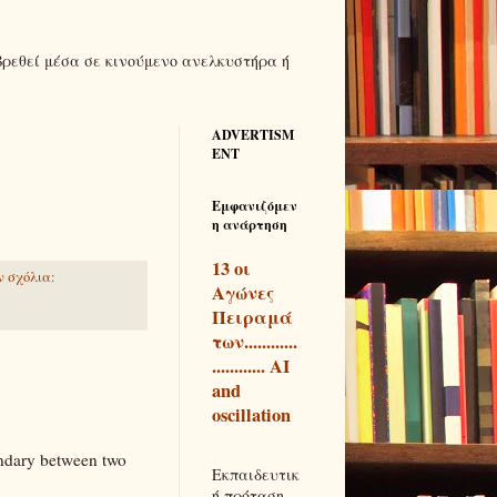
βρεθεί μέσα σε κινούμενο ανελκυστήρα ή
ADVERTISM
ENT
Εμφανιζόμεν
η ανάρτηση
13 οι
 σχόλια:
Αγώνες
Πειραμά
των............
............ AI
and
oscillation
ndary between two
Εκπαιδευτικ
ή πρόταση