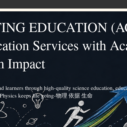
ING EDUCATION (A
ation Services with A
m Impact
d learners through high-quality science education, educa
s. ”Physics keeps life going-物理 依据 生命