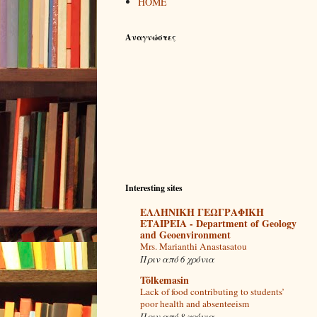
ΗΟΜΕ
Αναγνώστες
Interesting sites
ΕΛΛΗΝΙΚΗ ΓΕΩΓΡΑΦΙΚΗ
ΕΤΑΙΡΕΙΑ - Department of Geology
and Geoenvironment
Mrs. Marianthi Anastasatou
Πριν από 6 χρόνια
Tõlkemasin
Lack of food contributing to students’
poor health and absenteeism
Πριν από 8 χρόνια