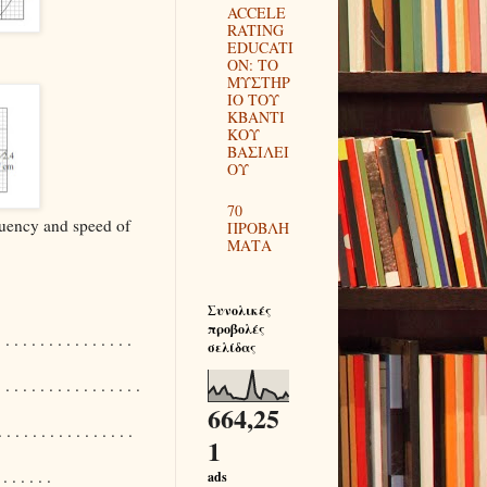
ACCELE
RATING
EDUCATI
ON: ΤΟ
ΜΥΣΤΗΡ
ΙΟ ΤΟΥ
ΚΒΑΝΤΙ
ΚΟΥ
ΒΑΣΙΛΕΙ
ΟΥ
70
quency and speed of
ΠΡΟΒΛΗ
ΜΑΤΑ
Συνολικές
προβολές
. . . . . . . . . . . . . . .
σελίδας
. . . . . . . . . . . . . . . .
664,25
. . . . . . . . . . . . . . .
1
 . . . . . .
ads