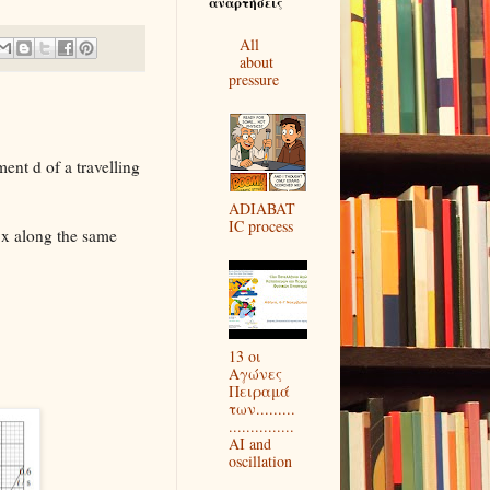
αναρτήσεις
All
about
pressure
ent d of a travelling
ADIABAT
IC process
 x along the same
13 οι
Αγώνες
Πειραμά
των.........
...............
AI and
oscillation