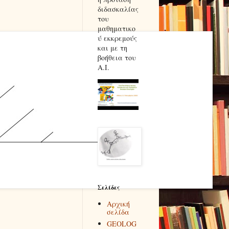
διδασκαλίας
του
μαθηματικο
ύ εκκρεμούς
και με τη
βοήθεια του
Α.Ι.
Σελίδες
Αρχική
σελίδα
GEOLOG