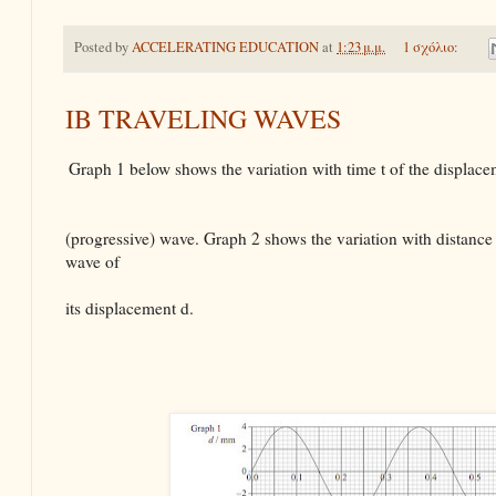
Posted by
ACCELERATING EDUCATION
at
1:23 μ.μ.
1 σχόλιο:
IB TRAVELING WAVES
Graph 1 below shows the variation with time t of the displacem
(progressive) wave. Graph 2 shows the variation with distance
wave of
its displacement d.