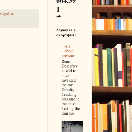
664,39
1
 σχόλια:
ads
Δημοφιλείς
αναρτήσεις
All
about
pressure
Rene
Descartes
is said to
have
invented
the toy.. ...
Density
Teaching
pressure in
the class
Testing the
thin ice