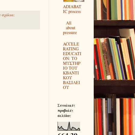
ADIABAT
IC process
 σχόλια:
All
about
pressure
ACCELE
RATING
EDUCATI
ON: ΤΟ
ΜΥΣΤΗΡ
ΙΟ ΤΟΥ
ΚΒΑΝΤΙ
ΚΟΥ
ΒΑΣΙΛΕΙ
ΟΥ
Συνολικές
προβολές
σελίδας