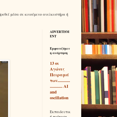
βρεθεί μέσα σε κινούμενο ανελκυστήρα ή
ADVERTISM
ENT
Εμφανιζόμεν
η ανάρτηση
13 οι
Αγώνες
Πειραμά
των............
............ AI
and
oscillation
Εκπαιδευτικ
ή πρόταση