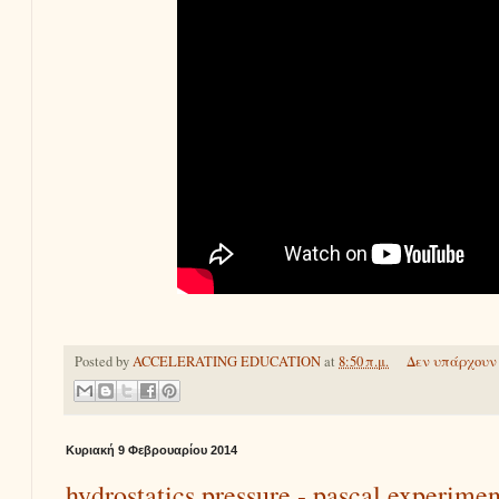
Posted by
ACCELERATING EDUCATION
at
8:50 π.μ.
Δεν υπάρχουν 
Κυριακή 9 Φεβρουαρίου 2014
hydrostatics pressure - pascal experimen