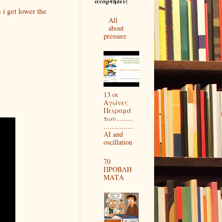
αναρτήσεις
i get lower the
All
about
pressure
13 οι
Αγώνες
Πειραμά
των.........
...............
AI and
oscillation
70
ΠΡΟΒΛΗ
ΜΑΤΑ