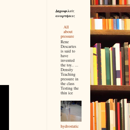
Δημοφιλείς
αναρτήσεις
All
about
pressure
Rene
Descartes
is said to
have
invented
the toy.. ...
Density
Teaching
pressure in
the class
Testing the
thin ice
hydrostatic