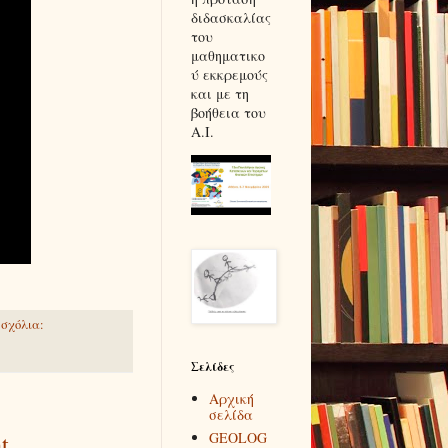
διδασκαλίας
του
μαθηματικο
ύ εκκρεμούς
και με τη
βοήθεια του
Α.Ι.
σχόλια:
Σελίδες
Αρχική
σελίδα
GEOLOG
t