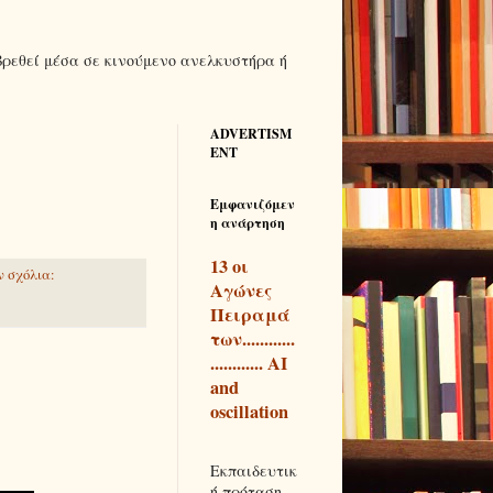
βρεθεί μέσα σε κινούμενο ανελκυστήρα ή
ADVERTISM
ENT
Εμφανιζόμεν
η ανάρτηση
13 οι
 σχόλια:
Αγώνες
Πειραμά
των............
............ AI
and
oscillation
Εκπαιδευτικ
ή πρόταση