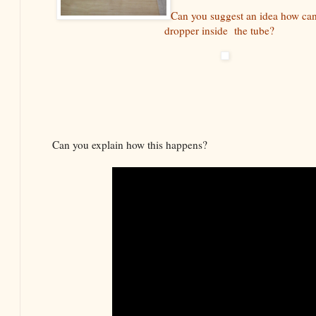
Can you suggest an idea how can 
dropper inside the tube?
Can you explain how this happens?