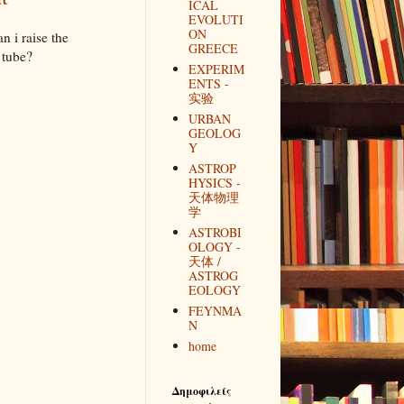
ICAL
EVOLUTI
ON
 i raise the
GREECE
 tube?
EXPERIM
ENTS -
实验
URBAN
GEOLOG
Y
ASTROP
HYSICS -
天体物理
学
ASTROBI
OLOGY -
天体 /
ASTROG
EOLOGY
FEYNMA
N
home
Δημοφιλείς