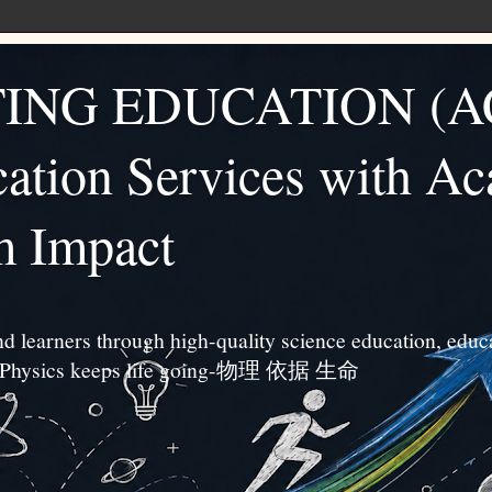
ING EDUCATION (A
ation Services with A
m Impact
d learners through high-quality science education, educa
s. ”Physics keeps life going-物理 依据 生命