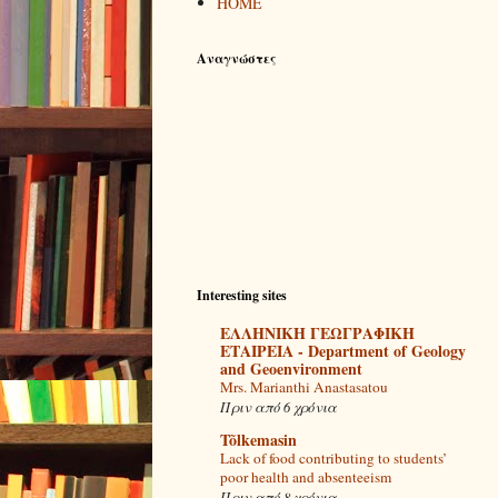
ΗΟΜΕ
Αναγνώστες
Interesting sites
ΕΛΛΗΝΙΚΗ ΓΕΩΓΡΑΦΙΚΗ
ΕΤΑΙΡΕΙΑ - Department of Geology
and Geoenvironment
Mrs. Marianthi Anastasatou
Πριν από 6 χρόνια
Tõlkemasin
Lack of food contributing to students’
poor health and absenteeism
Πριν από 8 χρόνια