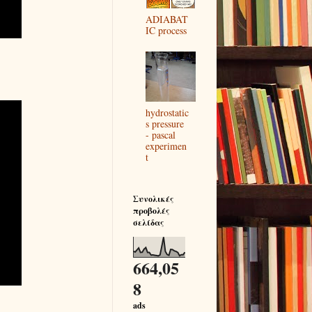
ADIABAT
IC process
hydrostatic
s pressure
- pascal
experimen
t
Συνολικές
προβολές
σελίδας
664,05
8
ads