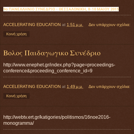
9ο ΠΑΝΕΛΛΗΝΙΟ ΣΥΝΕΔΡΙΟ - ΘΕΣΣΑΛΟΝΙΚΗ, 8-10 ΜΑΙΟΥ 2015
ACCELERATING EDUCATION
at
1:51 μ.μ.
Δεν υπάρχουν σχόλια:
Κοινή χρήση
Βολος Παιδαγωγικο Συνέδριο
http://www.enephet.gr/index.php?page=proceedings-
conference&proceeding_conference_id=9
ACCELERATING EDUCATION
at
1:49 μ.μ.
Δεν υπάρχουν σχόλια:
Κοινή χρήση
http://webtv.ert.gr/katigories/politismos/16noe2016-
monogramma/