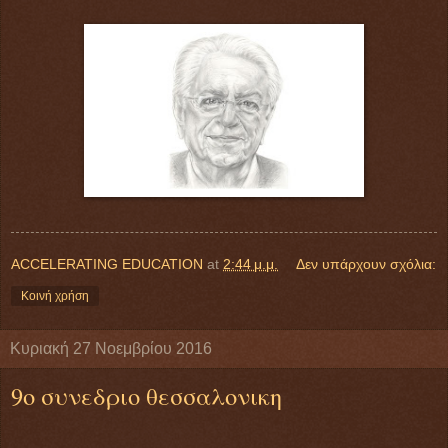
ACCELERATING EDUCATION
at
2:44 μ.μ.
Δεν υπάρχουν σχόλια:
Κοινή χρήση
Κυριακή 27 Νοεμβρίου 2016
9ο συνεδριο θεσσαλονικη