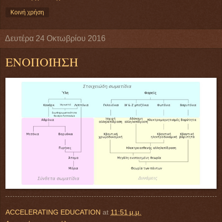
Κοινή χρήση
Δευτέρα 24 Οκτωβρίου 2016
ΕΝΟΠΟΊΗΣΗ
ACCELERATING EDUCATION
at
11:51 μ.μ.