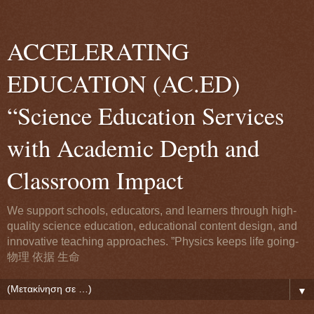
ACCELERATING
EDUCATION (AC.ED)
“Science Education Services
with Academic Depth and
Classroom Impact
We support schools, educators, and learners through high-
quality science education, educational content design, and
innovative teaching approaches. ”Physics keeps life going-
物理 依据 生命
▼