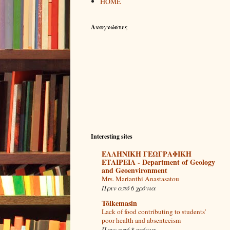
ΗΟΜΕ
Αναγνώστες
Interesting sites
ΕΛΛΗΝΙΚΗ ΓΕΩΓΡΑΦΙΚΗ
ΕΤΑΙΡΕΙΑ - Department of Geology
and Geoenvironment
Mrs. Marianthi Anastasatou
Πριν από 6 χρόνια
Tõlkemasin
Lack of food contributing to students’
poor health and absenteeism
Πριν από 8 χρόνια