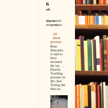
6
ads
Δημοφιλείς
αναρτήσεις
All
about
pressure
Rene
Descartes
is said to
have
invented
the toy.. ...
Density
Teaching
pressure in
the class
Testing the
thin ice