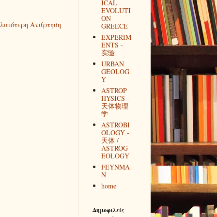
ICAL
EVOLUTI
ON
λαιότερη Ανάρτηση
GREECE
EXPERIM
ENTS -
实验
URBAN
GEOLOG
Y
ASTROP
HYSICS -
天体物理
学
ASTROBI
OLOGY -
天体 /
ASTROG
EOLOGY
FEYNMA
N
home
Δημοφιλείς