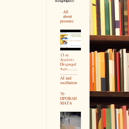
αναρτήσεις
All
about
pressure
13 οι
Αγώνες
Πειραμά
των.........
...............
AI and
oscillation
70
ΠΡΟΒΛΗ
ΜΑΤΑ