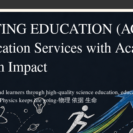
ING EDUCATION (A
ation Services with A
m Impact
d learners through high-quality science education, educa
s. ”Physics keeps life going-物理 依据 生命