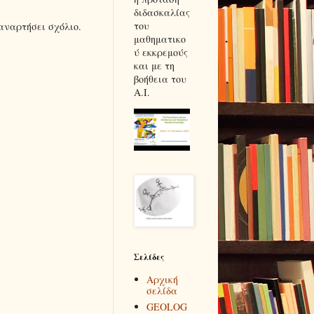
διδασκαλίας
του
αναρτήσει σχόλιο.
μαθηματικο
ύ εκκρεμούς
και με τη
βοήθεια του
Α.Ι.
Σελίδες
Αρχική
σελίδα
GEOLOG