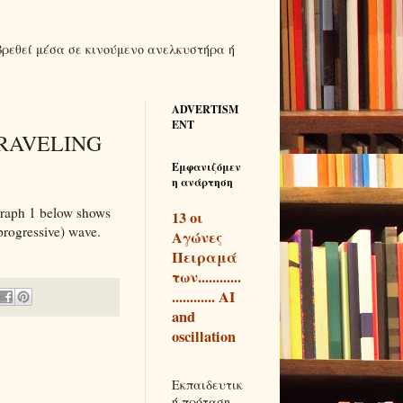
βρεθεί μέσα σε κινούμενο ανελκυστήρα ή
ADVERTISM
ENT
TRAVELING
Εμφανιζόμεν
η ανάρτηση
Graph 1 below shows
13 οι
(progressive) wave.
Αγώνες
Πειραμά
των............
............ AI
and
oscillation
Εκπαιδευτικ
ή πρόταση