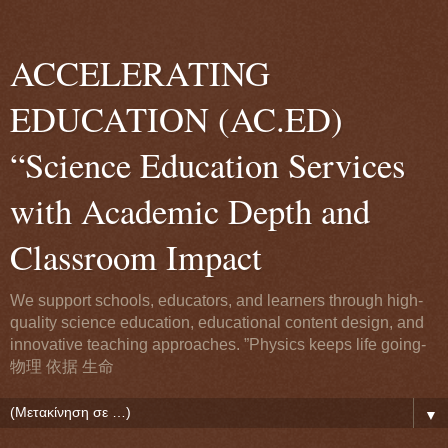
ACCELERATING
EDUCATION (AC.ED)
“Science Education Services
with Academic Depth and
Classroom Impact
We support schools, educators, and learners through high-
quality science education, educational content design, and
innovative teaching approaches. ”Physics keeps life going-
物理 依据 生命
▼