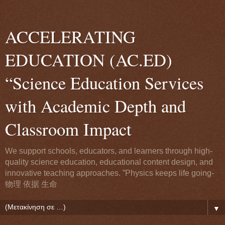
ACCELERATING
EDUCATION (AC.ED)
“Science Education Services
with Academic Depth and
Classroom Impact
We support schools, educators, and learners through high-
quality science education, educational content design, and
innovative teaching approaches. ”Physics keeps life going-
物理 依据 生命
▼