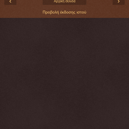
‹
›
Αρχική σελίδα
Προβολή έκδοσης ιστού