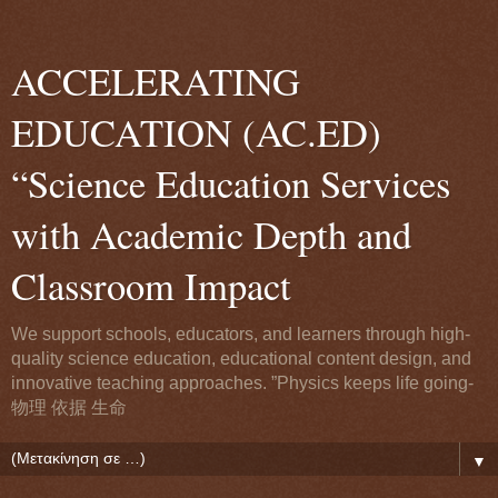
ACCELERATING
EDUCATION (AC.ED)
“Science Education Services
with Academic Depth and
Classroom Impact
We support schools, educators, and learners through high-
quality science education, educational content design, and
innovative teaching approaches. ”Physics keeps life going-
物理 依据 生命
▼