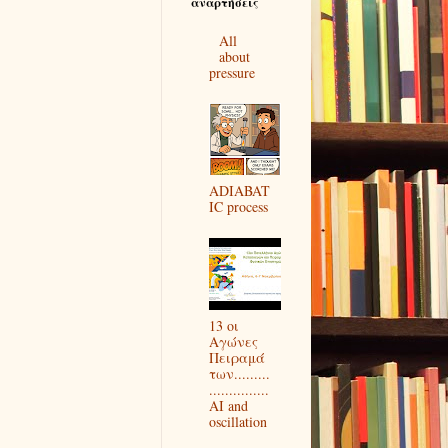
αναρτήσεις
All
about
pressure
ADIABAT
IC process
13 οι
Αγώνες
Πειραμά
των.........
...............
AI and
oscillation