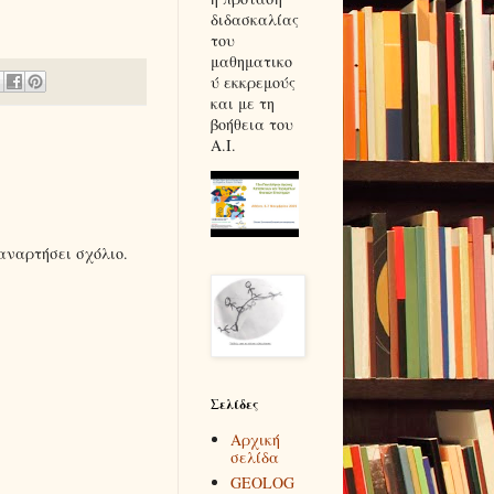
διδασκαλίας
του
μαθηματικο
ύ εκκρεμούς
και με τη
βοήθεια του
Α.Ι.
αναρτήσει σχόλιο.
Σελίδες
Αρχική
σελίδα
GEOLOG