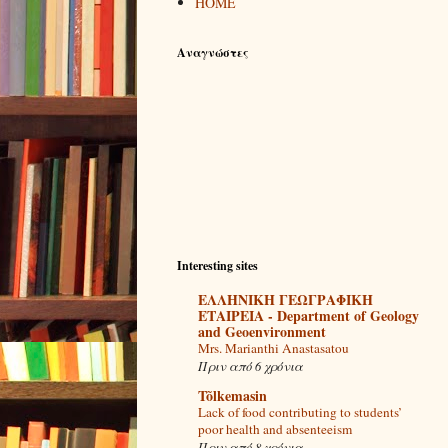
ΗΟΜΕ
Αναγνώστες
Interesting sites
ΕΛΛΗΝΙΚΗ ΓΕΩΓΡΑΦΙΚΗ
ΕΤΑΙΡΕΙΑ - Department of Geology
and Geoenvironment
Mrs. Marianthi Anastasatou
Πριν από 6 χρόνια
Tõlkemasin
Lack of food contributing to students’
poor health and absenteeism
Πριν από 8 χρόνια