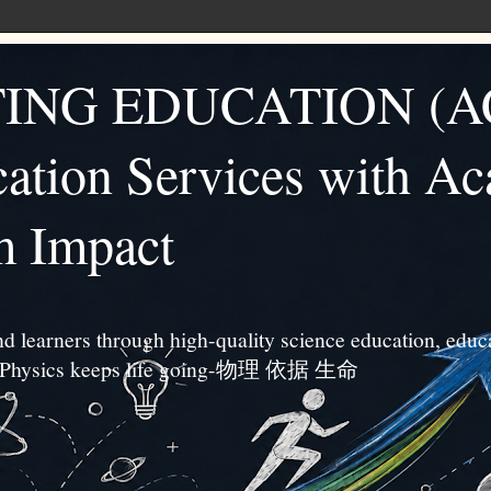
ING EDUCATION (A
ation Services with A
m Impact
d learners through high-quality science education, educa
s. ”Physics keeps life going-物理 依据 生命