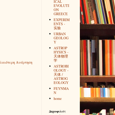
ICAL
EVOLUTI
ON
GREECE
EXPERIM
ENTS -
实验
URBAN
GEOLOG
Y
ASTROP
HYSICS -
天体物理
学
λαιότερη Ανάρτηση
ASTROBI
OLOGY -
天体 /
ASTROG
EOLOGY
FEYNMA
N
home
Δημοφιλείς