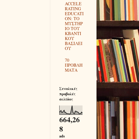
ACCELE
RATING
EDUCATI
ON: ΤΟ
ΜΥΣΤΗΡ
ΙΟ ΤΟΥ
ΚΒΑΝΤΙ
ΚΟΥ
ΒΑΣΙΛΕΙ
ΟΥ
70
ΠΡΟΒΛΗ
ΜΑΤΑ
Συνολικές
προβολές
σελίδας
664,26
8
ads