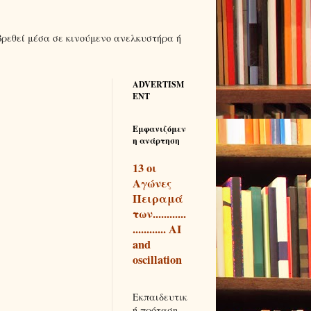
βρεθεί μέσα σε κινούμενο ανελκυστήρα ή
ADVERTISM
ENT
Εμφανιζόμεν
η ανάρτηση
13 οι
Αγώνες
Πειραμά
των............
............ AI
and
oscillation
Εκπαιδευτικ
ή πρόταση