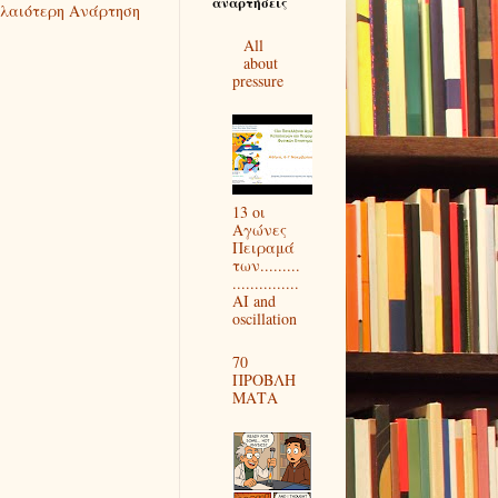
αναρτήσεις
λαιότερη Ανάρτηση
All
about
pressure
13 οι
Αγώνες
Πειραμά
των.........
...............
AI and
oscillation
70
ΠΡΟΒΛΗ
ΜΑΤΑ