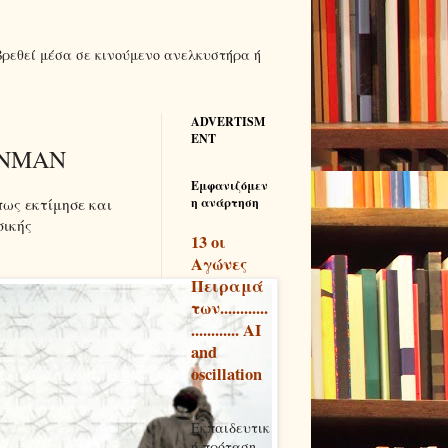
βρεθεί μέσα σε κινούμενο ανελκυστήρα ή
ADVERTISM
ENT
YNMAN
Εμφανιζόμεν
πως εκτίμησε και
η ανάρτηση
σικής
13 οι
Αγώνες
Πειραμά
των............
............ AI
and
oscillation
Εκπαιδευτικ
ή πρόταση