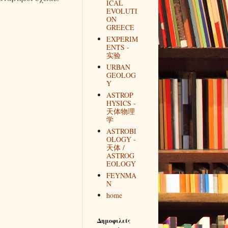
ICAL
EVOLUTI
ON
GREECE
EXPERIM
ENTS -
实验
URBAN
GEOLOG
Y
ASTROP
HYSICS -
天体物理
学
ASTROBI
OLOGY -
天体 /
ASTROG
EOLOGY
FEYNMA
N
home
Δημοφιλείς