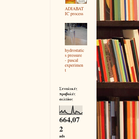
ADIABAT
IC process
hydrostatic
s pressure
- pascal
experimen
t
Συνολικές
προβολές
σελίδας
664,07
2
ads