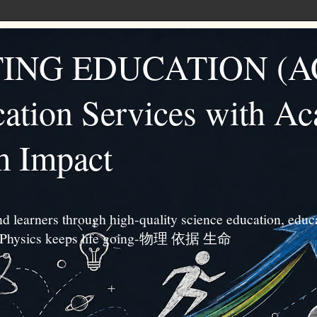
ING EDUCATION (A
ation Services with A
m Impact
d learners through high-quality science education, educa
s. ”Physics keeps life going-物理 依据 生命