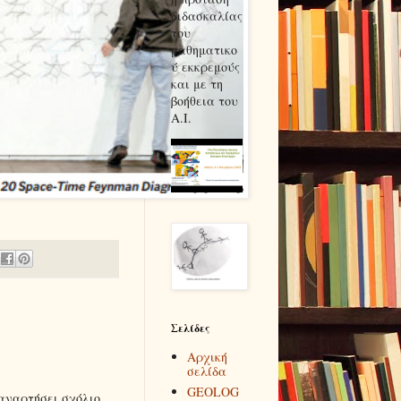
διδασκαλίας
του
μαθηματικο
ύ εκκρεμούς
και με τη
βοήθεια του
Α.Ι.
Σελίδες
Αρχική
σελίδα
GEOLOG
αναρτήσει σχόλιο.