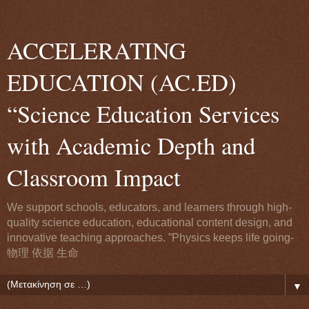
ACCELERATING
EDUCATION (AC.ED)
“Science Education Services
with Academic Depth and
Classroom Impact
We support schools, educators, and learners through high-
quality science education, educational content design, and
innovative teaching approaches. ”Physics keeps life going-
物理 依据 生命
▼