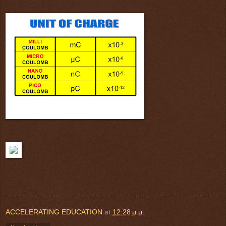
ACCELERATING EDUCATION
at
12:28 μ.μ.