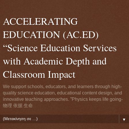
ACCELERATING
EDUCATION (AC.ED)
“Science Education Services
with Academic Depth and
Classroom Impact
We support schools, educators, and learners through high-
quality science education, educational content design, and
innovative teaching approaches. ”Physics keeps life going-
物理 依据 生命
▼