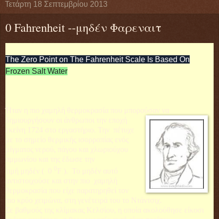
Τετάρτη 18 Σεπτεμβρίου 2013
0 Fahrenheit --μηδέν Φαρεναιτ
The Zero Point on The Fahrenheit Scale Is Based On
Frozen Salt Water
Ήταν η πιο χαμηλή θερμοκρασία που μπορούσαν να
δημιουργήσουν οι άνθρωποι την
εποχή
εκείνη 1724 στο εργαστήριο. Την πέτυχε
με το σημείο θερμικής ισορροπίας ενός
μίγματος νερού, πάγου και χλωριούχου
αμμωνίου και της έδωσε την
0
τιμή
μηδέν
( 0
F
). Το μηδέν αυτό
αντιστοιχούσε και στην πιο χαμηλή
θερμοκρασία που είχε παρατηρηθεί τον
πιο κρύο χειμώνα, στη γενέτειρά του το Ντάντσιχ.
Σε βαθμούς της κλίμακας Κελσίου, η οποία ακολούθησε είκοσι