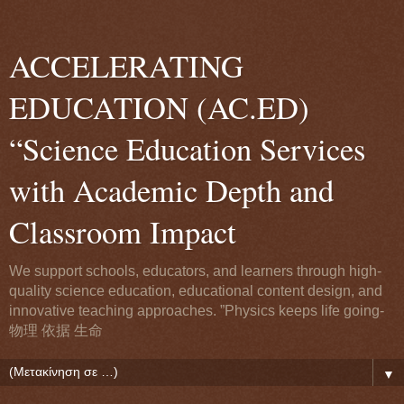
ACCELERATING
EDUCATION (AC.ED)
“Science Education Services
with Academic Depth and
Classroom Impact
We support schools, educators, and learners through high-
quality science education, educational content design, and
innovative teaching approaches. ”Physics keeps life going-
物理 依据 生命
▼